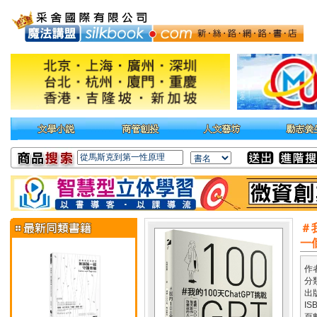
＃
一
作
分
出
IS