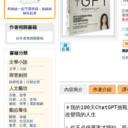
頁
和姊妹一起守護幸福：姊姊妹
定
妹站起來
優
書
訂
一般
此作者無相關書籍
團購
目
文學小說
文學
｜
小說
商管創投
財經投資
｜
行銷企管
人文藝坊
內容簡介
作者介紹
譯
宗教、哲學
社會、人文、史地
藝術、美學
｜
電影戲劇
勵志養生
醫療、保健
料理、生活百科
教育、心理、勵志