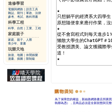
進修學習
電腦與網路
｜
語言工具
雜誌、期刊
｜
軍政、法律
參考、考試、教科用書
科學工程
科學、自然
｜
工業、工程
家庭親子
家庭、親子、人際
青少年、童書
玩樂天地
旅遊、地圖
｜
休閒娛樂
漫畫、插圖
｜
限制級
為了保障您的權益，新絲路網路書店所購買
執聯為憑），且商品必須是全新狀態與完整