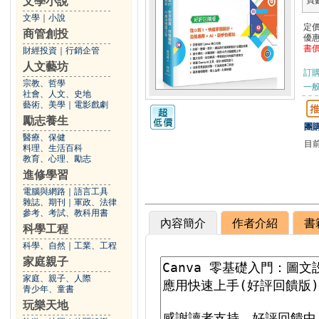
文學小說
頁
文學
｜
小說
定
商管創投
優
書
財經投資
｜
行銷企管
人文藝坊
訂
宗教、哲學
一般
社會、人文、史地
藝術、美學
｜
電影戲劇
勵志養生
團購
醫療、保健
目
料理、生活百科
教育、心理、勵志
進修學習
電腦與網路
｜
語言工具
雜誌、期刊
｜
軍政、法律
參考、考試、教科用書
內容簡介
作者介紹
書
科學工程
科學、自然
｜
工業、工程
家庭親子
家庭、親子、人際
青少年、童書
玩樂天地