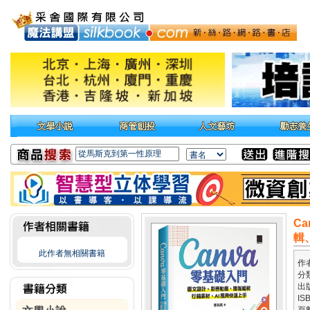
C
輯
此作者無相關書籍
作
分
出
IS