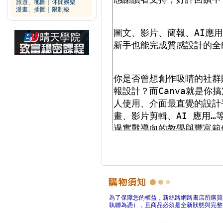
旅遊、地圖
｜
休閒娛樂
漫畫、插圖
｜
限制級
為了保障您的權益，新絲路網路書店所購買
執聯為憑），且商品必須是全新狀態與完整