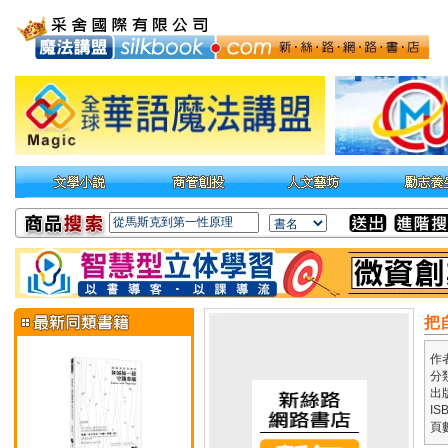
把
作
分
出
IS
頁