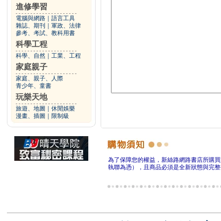
進修學習
電腦與網路
｜
語言工具
雜誌、期刊
｜
軍政、法律
參考、考試、教科用書
科學工程
科學、自然
｜
工業、工程
家庭親子
家庭、親子、人際
青少年、童書
玩樂天地
旅遊、地圖
｜
休閒娛樂
漫畫、插圖
｜
限制級
為了保障您的權益，新絲路網路書店所購買
執聯為憑），且商品必須是全新狀態與完整