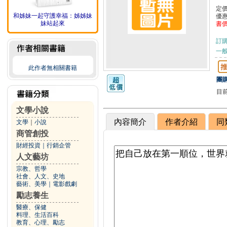
定
和姊妹一起守護幸福：姊姊妹
優
妹站起來
書
訂
一般
此作者無相關書籍
團購
目
文學小說
內容簡介
作者介紹
同
文學
｜
小說
商管創投
財經投資
｜
行銷企管
人文藝坊
宗教、哲學
社會、人文、史地
藝術、美學
｜
電影戲劇
勵志養生
醫療、保健
料理、生活百科
教育、心理、勵志