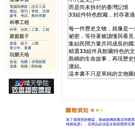
電腦與網路
｜
語言工具
雜誌、期刊
｜
軍政、法律
參考、考試、教科用書
科學工程
科學、自然
｜
工業、工程
家庭親子
家庭、親子、人際
青少年、童書
玩樂天地
旅遊、地圖
｜
休閒娛樂
漫畫、插圖
｜
限制級
為了保障您的權益，新絲路網路書店所購買
執聯為憑），且商品必須是全新狀態與完整