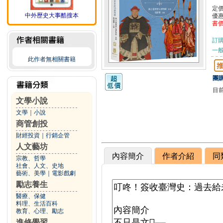
定
中外歷史大事酷搜本
優
書
訂
一般
此作者無相關書籍
團購
目
文學小說
文學
｜
小說
商管創投
財經投資
｜
行銷企管
人文藝坊
內容簡介
作者介紹
同
宗教、哲學
社會、人文、史地
藝術、美學
｜
電影戲劇
勵志養生
醫療、保健
料理、生活百科
教育、心理、勵志
進修學習