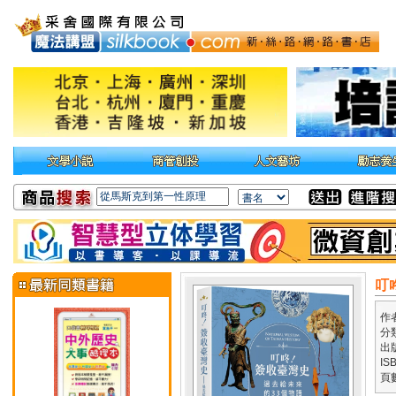
叮
作
分
出
IS
頁