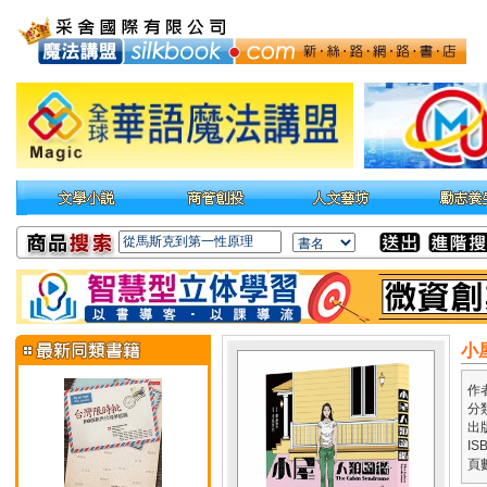
小
作
分
出
IS
頁