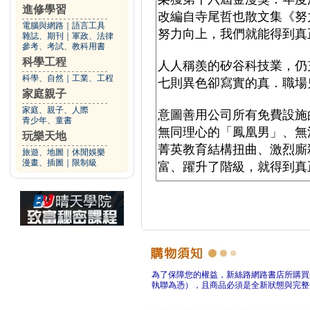
進修學習
電腦與網路
｜
語言工具
雜誌、期刊
｜
軍政、法律
參考、考試、教科用書
科學工程
科學、自然
｜
工業、工程
家庭親子
家庭、親子、人際
青少年、童書
玩樂天地
旅遊、地圖
｜
休閒娛樂
漫畫、插圖
｜
限制級
為了保障您的權益，新絲路網路書店所購買
執聯為憑），且商品必須是全新狀態與完整