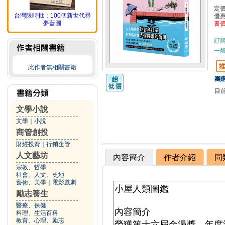
定
台灣限時批：100個新世代尋
優
夢藍圖
書
訂
一般
此作者無相關書籍
團購
目
文學小說
文學
｜
小說
商管創投
財經投資
｜
行銷企管
人文藝坊
內容簡介
作者介紹
同
宗教、哲學
社會、人文、史地
藝術、美學
｜
電影戲劇
勵志養生
醫療、保健
料理、生活百科
教育、心理、勵志