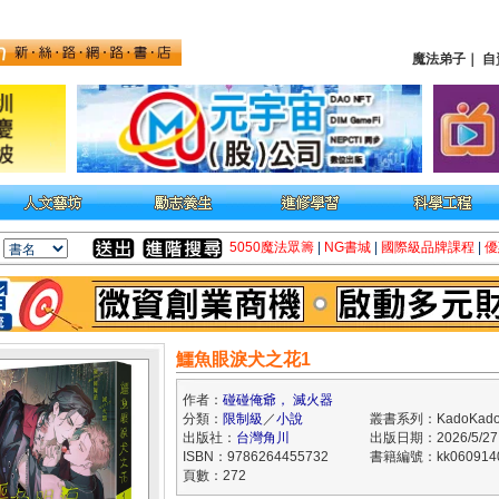
魔法弟子
｜
自
5050魔法眾籌
|
NG書城
|
國際級品牌課程
|
優
鱷魚眼淚犬之花1
作者：
碰碰俺爺， 滅火器
分類：
限制級
／
小說
叢書系列：KadoKad
出版社：
台灣角川
出版日期：2026/5/27
ISBN：9786264455732
書籍編號：kk060914
頁數：272