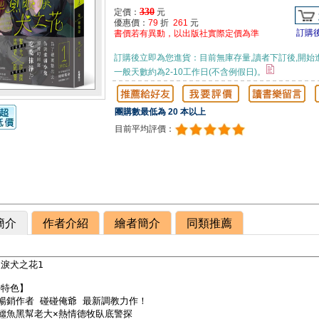
330
定價：
元
優惠價：
79
折
261
元
訂購
書價若有異動，以出版社實際定價為準
訂購後立即為您進貨：目前無庫存量,讀者下訂後,開始
一般天數約為2-10工作日(不含例假日)。
團購數最低為 20 本以上
目前平均評價：
簡介
作者介紹
繪者簡介
同類推薦