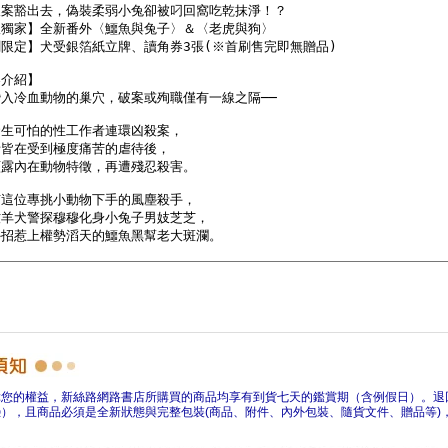
障您的權益，新絲路網路書店所購買的商品均享有到貨七天的鑑賞期（含例假日）。退
），且商品必須是全新狀態與完整包裝(商品、附件、內外包裝、隨貨文件、贈品等)