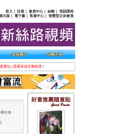
登入
｜
註冊
｜
會員中心
｜
結帳
｜
培訓課程
資出版
｜
電子書
｜
客服中心
｜
智慧型立体會員
惠通知
|
霹靂英雄音樂精選
|
o單行本
0