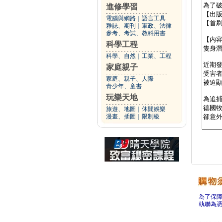
進修學習
電腦與網路
｜
語言工具
雜誌、期刊
｜
軍政、法律
參考、考試、教科用書
科學工程
科學、自然
｜
工業、工程
家庭親子
家庭、親子、人際
青少年、童書
玩樂天地
旅遊、地圖
｜
休閒娛樂
漫畫、插圖
｜
限制級
為了保
執聯為憑