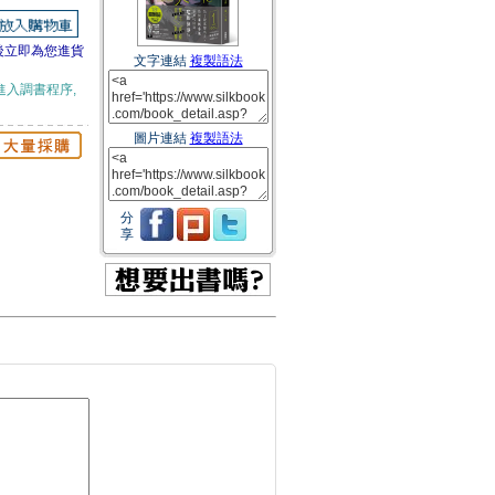
後立即為您進貨
文字連結
複製語法
進入調書程序,
圖片連結
複製語法
分
享