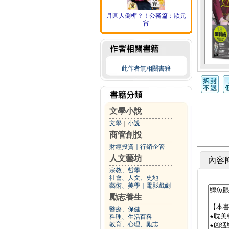
月圓人倒楣？！公審篇：欺元
宵
此作者無相關書籍
文學小說
文學
｜
小說
商管創投
財經投資
｜
行銷企管
人文藝坊
內容
宗教、哲學
社會、人文、史地
藝術、美學
｜
電影戲劇
勵志養生
醫療、保健
料理、生活百科
教育、心理、勵志