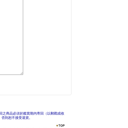
兩個帝國，帝國的奴隸
兩個
小心間隙1_Mind
小
回之商品必須於鑑賞期內寄回（以郵戳或收
，否則恕不接受退貨。