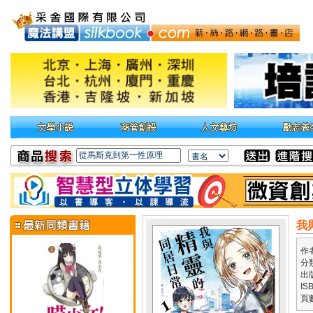
我
作
分
出
IS
頁