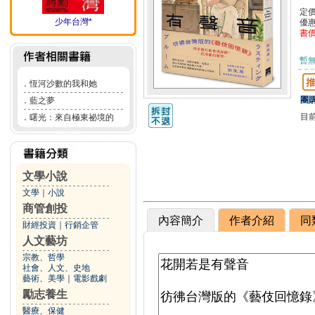
定
少年台灣*
優
書
暫
．
恆河沙數的我和她
團購
．
藍之夢
目
．
曙光：來自極東祕境的
文學小說
文學
｜
小說
商管創投
內容簡介
作者介紹
同
財經投資
｜
行銷企管
人文藝坊
宗教、哲學
社會、人文、史地
藝術、美學
｜
電影戲劇
勵志養生
醫療、保健