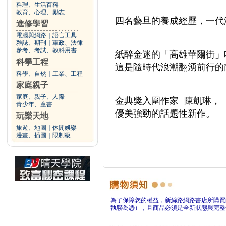
料理、生活百科
教育、心理、勵志
進修學習
電腦與網路
｜
語言工具
雜誌、期刊
｜
軍政、法律
參考、考試、教科用書
科學工程
科學、自然
｜
工業、工程
家庭親子
家庭、親子、人際
青少年、童書
玩樂天地
旅遊、地圖
｜
休閒娛樂
漫畫、插圖
｜
限制級
為了保障您的權益，新絲路網路書店所購買
執聯為憑），且商品必須是全新狀態與完整