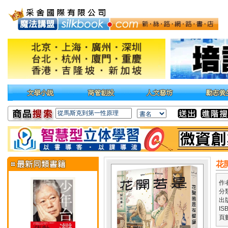
花
作
分
出
IS
頁