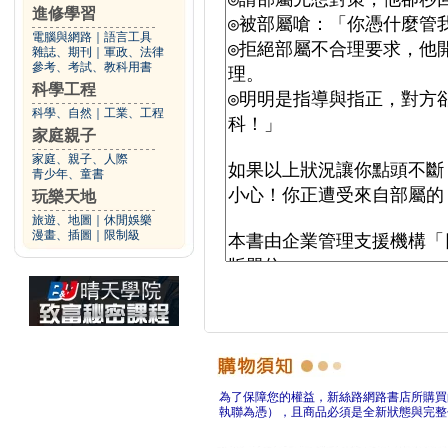
進修學習
電腦與網路
｜
語言工具
雜誌、期刊
｜
軍政、法律
參考、考試、教科用書
科學工程
科學、自然
｜
工業、工程
家庭親子
家庭、親子、人際
青少年、童書
玩樂天地
旅遊、地圖
｜
休閒娛樂
漫畫、插圖
｜
限制級
為了保障您的權益，新絲路網路書店所購買
執聯為憑），且商品必須是全新狀態與完整