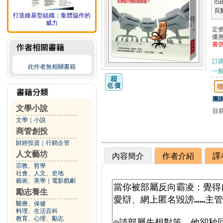
IS
頁
打造維基型組織：集體協作的
威力
定
優
書
訂
此作者無相關書籍
一般
團購
文學小說
目
文學
｜
小說
商管創投
財經投資
｜
行銷企管
人文藝坊
內容簡介
作者介紹
譯
宗教、哲學
社會、人文、史地
藝術、美學
｜
電影戲劇
勵志養生
醫療、保健
料理、生活百科
教育、心理、勵志