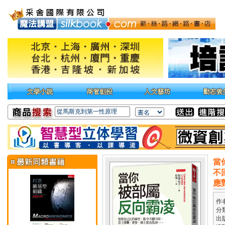
當
不
應
作
分
出