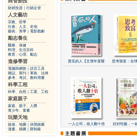
商管創投
財經投資
｜
行銷企管
人文藝坊
宗教、哲學
社會、人文、史地
藝術、美學
｜
電影戲劇
勵志養生
醫療、保健
料理、生活百科
教育、心理、勵志
進修學習
賣瓜的人【文壇年度耀
思考致富：全球
電腦與網路
｜
語言工具
雜誌、期刊
｜
軍政、法律
參考、考試、教科用書
科學工程
科學、自然
｜
工業、工程
家庭親子
家庭、親子、人際
青少年、童書
玩樂天地
一人公司，收入翻十倍
好好吃飯，一
旅遊、地圖
｜
休閒娛樂
漫畫、插圖
｜
限制級