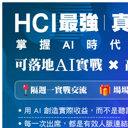
新
絲
路
網
路
書
店
-
知
識