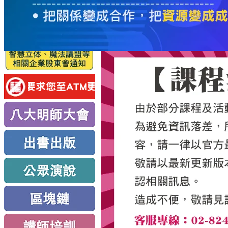
服
務
新
思
路