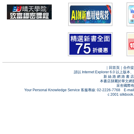
｜
回首頁
｜
合作提
請以 Internet Explorer 6.0
新 絲 路 網 路 
本書店隸屬於華文網
采舍國際有限
Your Personal Knowledge Service 客服專線: 02-2226-7768 E-mai
c 2001 silkbook.