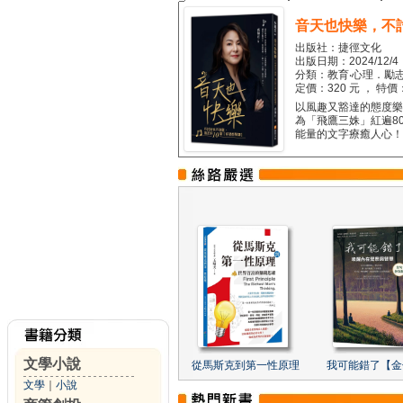
音天也快樂，不
出版社：捷徑文化
出版日期：2024/12/4
分類：教育‧心理．勵志
定價：320 元 ， 特價
以風趣又豁達的態度樂觀
為「飛鷹三姝」紅遍8
能量的文字療癒人心！...
文學小說
從馬斯克到第一性原理
我可能錯了【金
文學
｜
小說