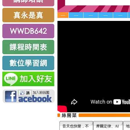
—
—
—
—
—
音天也快樂，不
摩爾定律、AI
地