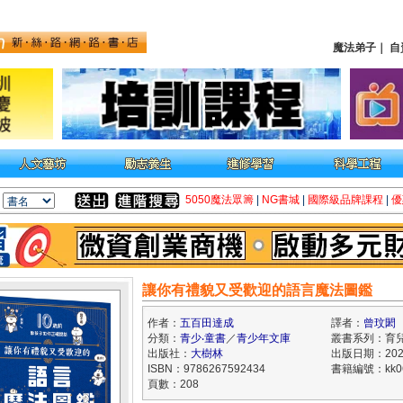
魔法弟子
｜
自
5050魔法眾籌
|
NG書城
|
國際級品牌課程
|
優
讓你有禮貌又受歡迎的語言魔法圖鑑
作者：
五百田達成
譯者：
曾玟閎
分類：
青少‧童書
／
青少年文庫
叢書系列：育
出版社：
大樹林
出版日期：2026
ISBN：9786267592434
書籍編號：kk06
頁數：208