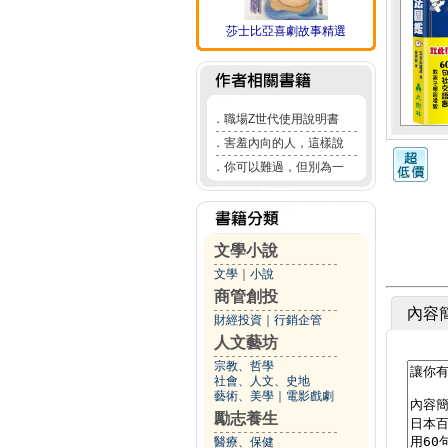
莎士比亞喜劇故事精選
．
職場Z世代使用說明書
．
害羞內向的人，這樣說
．
你可以難過，但別為一
文學小說
文學
｜
小說
商管創投
內容
財經投資
｜
行銷企管
人文藝坊
宗教、哲學
社會、人文、史地
藝術、美學
｜
電影戲劇
勵志養生
醫療、保健