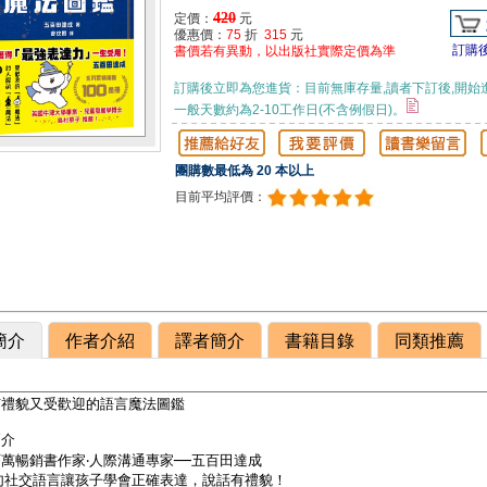
420
定價：
元
優惠價：
75
折
315
元
訂購
書價若有異動，以出版社實際定價為準
訂購後立即為您進貨：目前無庫存量,讀者下訂後,開始
一般天數約為2-10工作日(不含例假日)。
團購數最低為 20 本以上
目前平均評價：
簡介
作者介紹
譯者簡介
書籍目錄
同類推薦