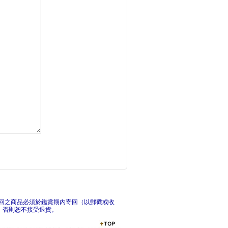
詩詞動物城：漫畫李白
?
穿裙子的男孩（暢銷1
莫
回之商品必須於鑑賞期內寄回（以郵戳或收
，否則恕不接受退貨。