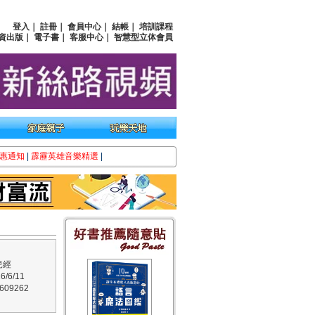
登入
｜
註冊
｜
會員中心
｜
結帳
｜
培訓課程
資出版
｜
電子書
｜
客服中心
｜
智慧型立体會員
惠通知
|
霹靂英雄音樂精選
|
兒經
/6/11
09262