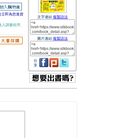
後立即為您進貨
文字連結
複製語法
進入調書程序,
圖片連結
複製語法
分
享