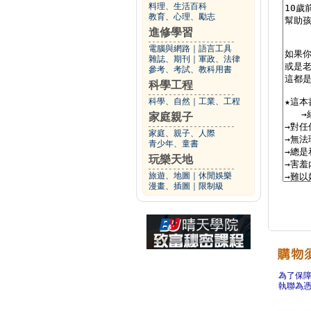
料理、生活百科
教育、心理、勵志
進修學習
電腦與網路
｜
語言工具
雜誌、期刊
｜
軍政、法律
參考、考試、教科用書
科學工程
科學、自然
｜
工業、工程
家庭親子
家庭、親子、人際
青少年、童書
玩樂天地
旅遊、地圖
｜
休閒娛樂
漫畫、插圖
｜
限制級
為了保
執聯為憑