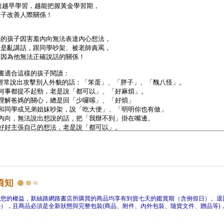
障您的權益，新絲路網路書店所購買的商品均享有到貨七天的鑑賞期（含例假日）。退
），且商品必須是全新狀態與完整包裝(商品、附件、內外包裝、隨貨文件、贈品等)