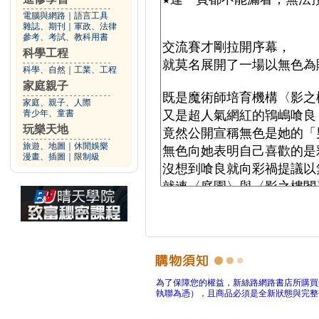
電腦與網路
｜
語言工具
雜誌、期刊
｜
軍政、法律
參考、考試、教科用書
科學工程
科學、自然
｜
工業、工程
家庭親子
家庭、親子、人際
青少年、童書
玩樂天地
旅遊、地圖
｜
休閒娛樂
漫畫、插圖
｜
限制級
為了保障您的權益，新絲路網路書店所購買
執聯為憑），且商品必須是全新狀態與完整