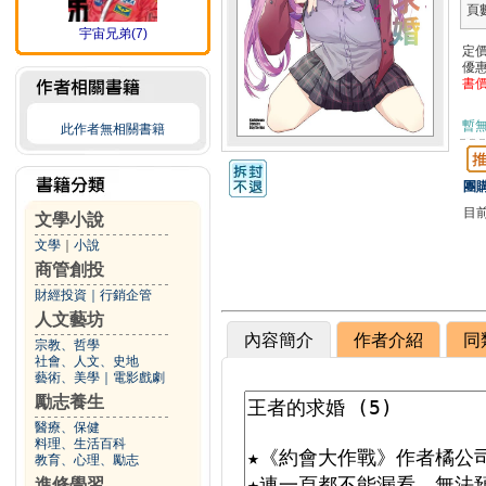
頁
宇宙兄弟(7)
定
優
書
暫
此作者無相關書籍
團購
目
文學小說
文學
｜
小說
商管創投
財經投資
｜
行銷企管
人文藝坊
內容簡介
作者介紹
同
宗教、哲學
社會、人文、史地
藝術、美學
｜
電影戲劇
勵志養生
醫療、保健
料理、生活百科
教育、心理、勵志
進修學習