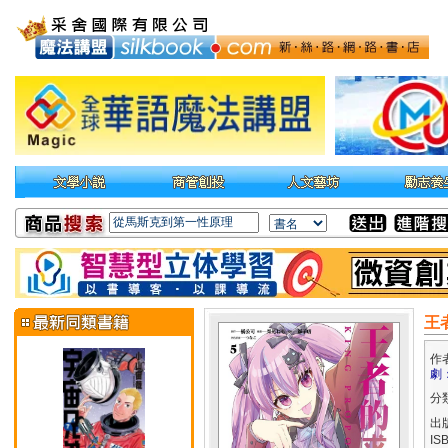
王者
作
劇
分
出
IS