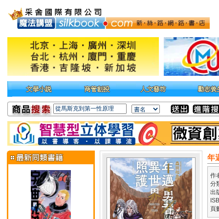
年
作
分
出
IS
頁