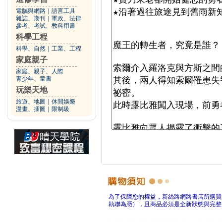
電腦與網路
｜
語言工具
雜誌、期刊
｜
軍政、法律
參考、考試、教科用書
科學工程
科學、自然
｜
工業、工程
家庭親子
家庭、親子、人際
青少年、童書
玩樂天地
旅遊、地圖
｜
休閒娛樂
漫畫、插圖
｜
限制級
為了保障您的權益，新絲路網路書店所購買
執聯為憑），且商品必須是全新狀態與完整