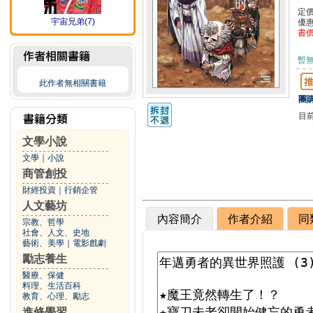
定
宇宙兄弟(7)
優
書
暫
此作者無相關書籍
團購
目
文學小說
文學
｜
小說
商管創投
財經投資
｜
行銷企管
人文藝坊
內容簡介
作者介紹
同
宗教、哲學
社會、人文、史地
藝術、美學
｜
電影戲劇
勵志養生
醫療、保健
料理、生活百科
教育、心理、勵志
進修學習