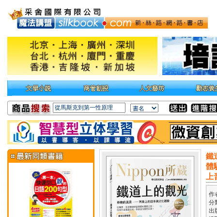
鐵
體
上
作
分
出