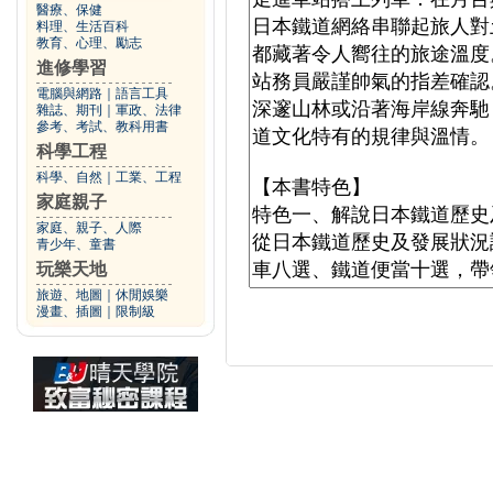
醫療、保健
料理、生活百科
教育、心理、勵志
進修學習
電腦與網路
｜
語言工具
雜誌、期刊
｜
軍政、法律
參考、考試、教科用書
科學工程
科學、自然
｜
工業、工程
家庭親子
家庭、親子、人際
青少年、童書
玩樂天地
旅遊、地圖
｜
休閒娛樂
漫畫、插圖
｜
限制級