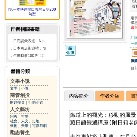
IS
頁
!第一本快速開口說的日語200
句型
定
優
書
訂
．
日商詞彙表達：Nip
一般
．
日本商店街巡禮：Ni
．
年度時事100選〔2
團購
目
文學小說
文學
｜
小說
商管創投
內容簡介
作者介紹
書
財經投資
｜
行銷企管
人文藝坊
宗教、哲學
社會、人文、史地
藝術、美學
｜
電影戲劇
勵志養生