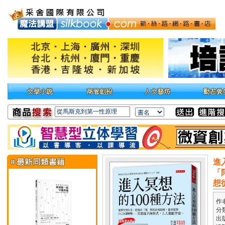
進
「
想
作
分
出