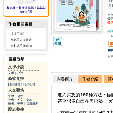
IS
頁
和姊妹一起守護幸福：姊姊妹
妹站起來
定
優
書
訂
．
揉揉手指ӗ
一般
．
氧氣美人深呼吸
．
龍村式手指瑜伽
團購
目
文學小說
文學
｜
小說
商管創投
內容簡介
作者介紹
譯
財經投資
｜
行銷企管
人文藝坊
宗教、哲學
社會、人文、史地
藝術、美學
｜
電影戲劇
勵志養生