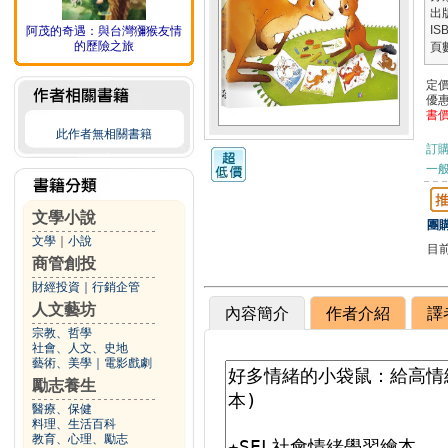
出
IS
阿茂的奇遇：與台灣獼猴友情
的歷險之旅
頁
定
優
書
此作者無相關書籍
訂
一般
文學小說
團購
文學
｜
小說
目
商管創投
財經投資
｜
行銷企管
人文藝坊
內容簡介
作者介紹
譯
宗教、哲學
社會、人文、史地
藝術、美學
｜
電影戲劇
勵志養生
醫療、保健
料理、生活百科
教育、心理、勵志