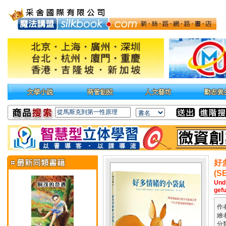
好
(
Und
gef
作
繪
分