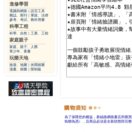
進修學習
電腦與網路
｜
語言工具
雜誌、期刊
｜
軍政、法律
參考、考試、教科用書
科學工程
科學、自然
｜
工業、工程
家庭親子
家庭、親子、人際
青少年、童書
玩樂天地
旅遊、地圖
｜
休閒娛樂
漫畫、插圖
｜
限制級
為了保障您的權益，新絲路網路書店所購買
執聯為憑），且商品必須是全新狀態與完整