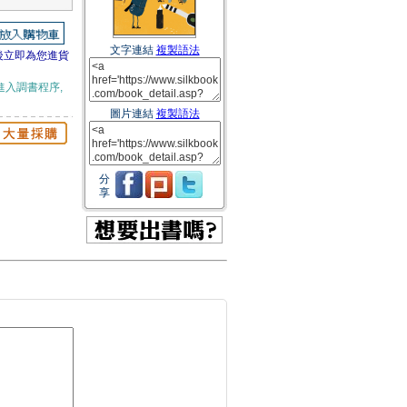
文字連結
複製語法
後立即為您進貨
進入調書程序,
圖片連結
複製語法
分
享