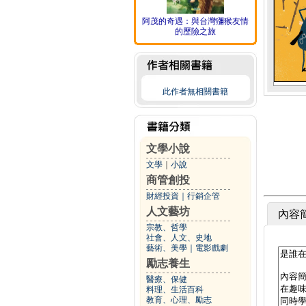
阿茂的奇遇：與台灣獼猴友情
的歷險之旅
此作者無相關書籍
文學小說
文學
｜
小說
商管創投
財經投資
｜
行銷企管
人文藝坊
內容
宗教、哲學
社會、人文、史地
藝術、美學
｜
電影戲劇
勵志養生
醫療、保健
料理、生活百科
教育、心理、勵志