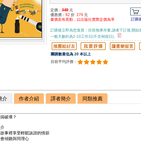
340
定價：
元
優惠價：
82
折
279
元
訂購
書價若有異動，以出版社實際定價為準
訂購後立即為您進貨：目前無庫存量,讀者下訂後,開始
一般天數約為2-10工作日(不含例假日)。
團購數最低為 20 本以上
目前平均評價：
簡介
作者介紹
譯者簡介
同類推薦