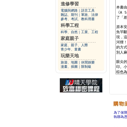
進修學習
電腦與網路
｜
語言工具
雜誌、期刊
｜
軍政、法律
參考、考試、教科用書
科學工程
科學、自然
｜
工業、工程
家庭親子
家庭、親子、人際
青少年、童書
玩樂天地
旅遊、地圖
｜
休閒娛樂
漫畫、插圖
｜
限制級
為了保
執聯為憑