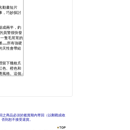
妲拉應該怎麼做？：養
世界
好想好想回家─從感官
今天
回之商品必須於鑑賞期內寄回（以郵戳或收
，否則恕不接受退貨。