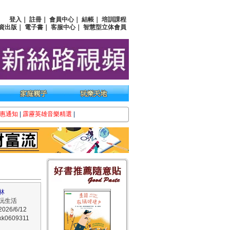
登入
｜
註冊
｜
會員中心
｜
結帳
｜
培訓課程
資出版
｜
電子書
｜
客服中心
｜
智慧型立体會員
惠通知
|
霹靂英雄音樂精選
|
林
玩生活
26/6/12
0609311