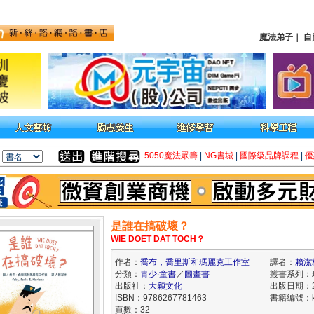
魔法弟子
｜
自
5050魔法眾籌
|
NG書城
|
國際級品牌課程
|
優
是誰在搞破壞？
WIE DOET DAT TOCH？
作者：
喬布，喬里斯和瑪麗克工作室
譯者：
賴潔
分類：
青少‧童書
／
圖畫書
叢書系列：
出版社：
大穎文化
出版日期：20
ISBN：9786267781463
書籍編號：kk
頁數：32