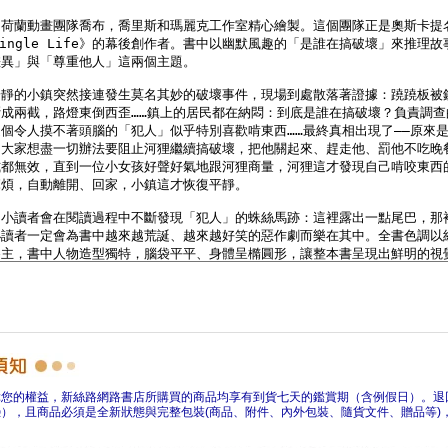
障您的權益，新絲路網路書店所購買的商品均享有到貨七天的鑑賞期（含例假日）。退
），且商品必須是全新狀態與完整包裝(商品、附件、內外包裝、隨貨文件、贈品等)