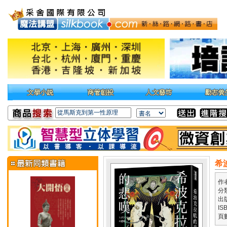
希
作
分
出
IS
頁