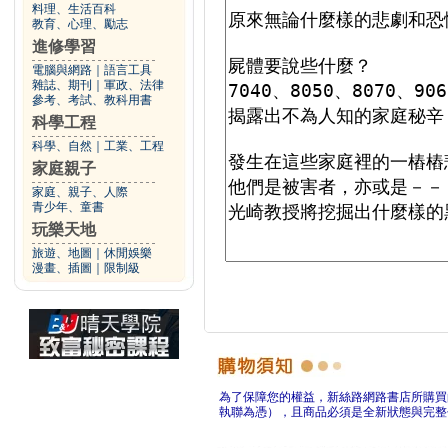
料理、生活百科
教育、心理、勵志
進修學習
電腦與網路
｜
語言工具
雜誌、期刊
｜
軍政、法律
參考、考試、教科用書
科學工程
科學、自然
｜
工業、工程
家庭親子
家庭、親子、人際
青少年、童書
玩樂天地
旅遊、地圖
｜
休閒娛樂
漫畫、插圖
｜
限制級
為了保障您的權益，新絲路網路書店所購買
執聯為憑），且商品必須是全新狀態與完整