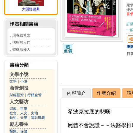
定
大開悟經典
優
書
訂
一般
．
現在蓋希文
．
徬徨的人們
團購
．
特殊清掃人
目
文學小說
文學
｜
小說
商管創投
內容簡介
作者介紹
譯
財經投資
｜
行銷企管
人文藝坊
宗教、哲學
社會、人文、史地
藝術、美學
｜
電影戲劇
勵志養生
醫療、保健