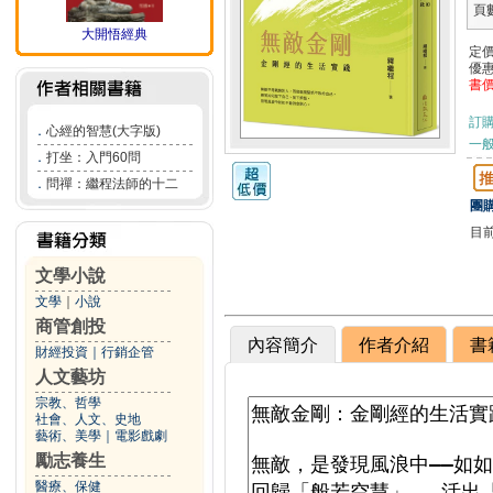
頁
大開悟經典
定
優
書
訂
．
心經的智慧(大字版)
一般
．
打坐：入門60問
．
問禪：繼程法師的十二
團購
目
文學小說
文學
｜
小說
商管創投
內容簡介
作者介紹
書
財經投資
｜
行銷企管
人文藝坊
宗教、哲學
社會、人文、史地
藝術、美學
｜
電影戲劇
勵志養生
醫療、保健