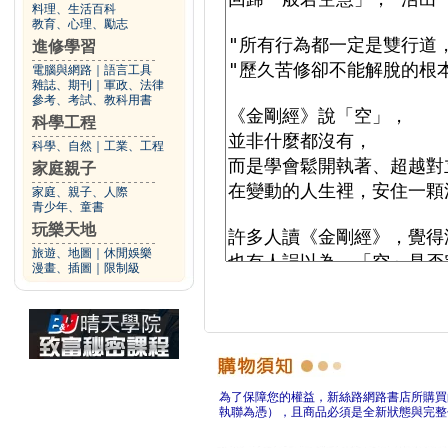
料理、生活百科
教育、心理、勵志
進修學習
電腦與網路
｜
語言工具
雜誌、期刊
｜
軍政、法律
參考、考試、教科用書
科學工程
科學、自然
｜
工業、工程
家庭親子
家庭、親子、人際
青少年、童書
玩樂天地
旅遊、地圖
｜
休閒娛樂
漫畫、插圖
｜
限制級
為了保障您的權益，新絲路網路書店所購買
執聯為憑），且商品必須是全新狀態與完整