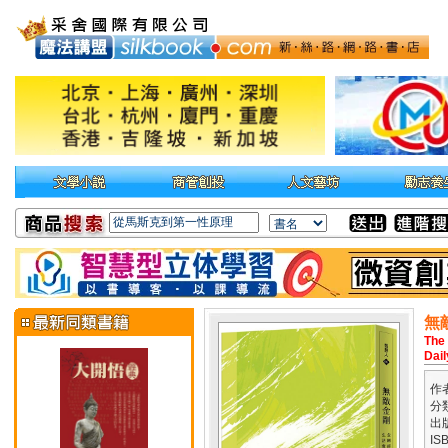
無
The
Dail
作
分
出
IS