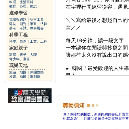
料理、生活百科
教育、心理、勵志
進修學習
電腦與網路
｜
語言工具
雜誌、期刊
｜
軍政、法律
參考、考試、教科用書
科學工程
科學、自然
｜
工業、工程
家庭親子
家庭、親子、人際
青少年、童書
玩樂天地
旅遊、地圖
｜
休閒娛樂
漫畫、插圖
｜
限制級
為了保障您的權益，新絲路網路書店所購買
執聯為憑），且商品必須是全新狀態與完整