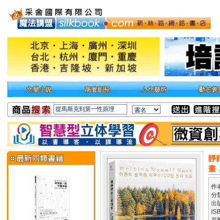
靜
畫
作
分
出
IS