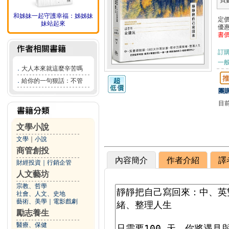
頁
和姊妹一起守護幸福：姊姊妹
定
妹站起來
優
書
訂
一般
．
大人本來就這麼辛苦嗎
．
給你的一句狠話：不管
團購
目
文學小說
文學
｜
小說
商管創投
內容簡介
作者介紹
譯
財經投資
｜
行銷企管
人文藝坊
宗教、哲學
社會、人文、史地
藝術、美學
｜
電影戲劇
勵志養生
醫療、保健