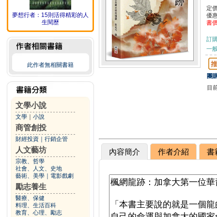
定
夢想行者：15則活得精彩的人
優
生閱歷
書
訂
一般
此作者無相關書籍
團購
目
文學小說
文學
｜
小說
商管創投
財經投資
｜
行銷企管
人文藝坊
內容簡介
作者介紹
書
宗教、哲學
社會、人文、史地
藝術、美學
｜
電影戲劇
勵志養生
醫療、保健
料理、生活百科
教育、心理、勵志