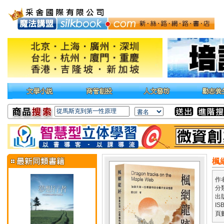
楓
作
分
出
IS
頁