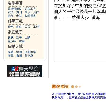
進修學習
電腦與網路
｜
語言工具
雜誌、期刊
｜
軍政、法律
參考、考試、教科用書
科學工程
科學、自然
｜
工業、工程
家庭親子
家庭、親子、人際
青少年、童書
玩樂天地
旅遊、地圖
｜
休閒娛樂
漫畫、插圖
｜
限制級
為了保障您的權益，新絲路網路書店所購買
執聯為憑），且商品必須是全新狀態與完整