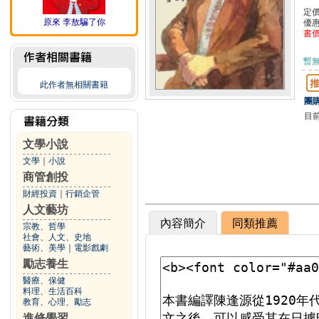
定
原來 李敖騙了你
優
書
暫
此作者無相關書籍
團購
目
文學小說
文學
｜
小說
商管創投
財經投資
｜
行銷企管
人文藝坊
內容簡介
同類推薦
宗教、哲學
社會、人文、史地
藝術、美學
｜
電影戲劇
勵志養生
醫療、保健
料理、生活百科
教育、心理、勵志
進修學習