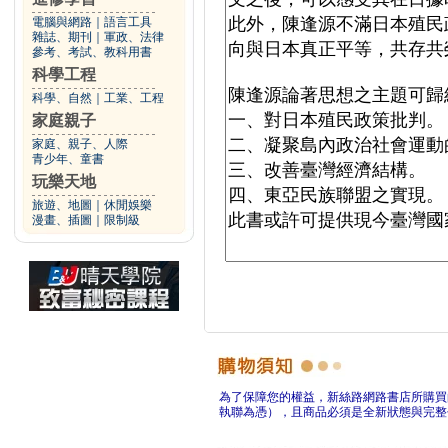
電腦與網路
｜
語言工具
雜誌、期刊
｜
軍政、法律
參考、考試、教科用書
科學工程
科學、自然
｜
工業、工程
家庭親子
家庭、親子、人際
青少年、童書
玩樂天地
旅遊、地圖
｜
休閒娛樂
漫畫、插圖
｜
限制級
為了保障您的權益，新絲路網路書店所購買
執聯為憑），且商品必須是全新狀態與完整