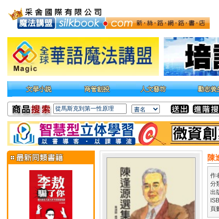
陳
作
分
出
IS
頁