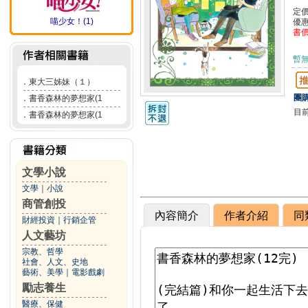
定
喵少女！(1)
優
書
暫
．
東大三姊妹（１）
團購
．
書香森林的夢想家(1
目
．
書香森林的夢想家(1
文學小說
文學
｜
小說
商管創投
內容簡介
作者介紹
同
財經投資
｜
行銷企管
人文藝坊
宗教、哲學
社會、人文、史地
藝術、美學
｜
電影戲劇
勵志養生
醫療、保健