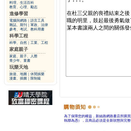
料理、生活百科
教育、心理、勵志
進修學習
電腦與網路
｜
語言工具
雜誌、期刊
｜
軍政、法律
參考、考試、教科用書
科學工程
科學、自然
｜
工業、工程
家庭親子
家庭、親子、人際
青少年、童書
玩樂天地
旅遊、地圖
｜
休閒娛樂
漫畫、插圖
｜
限制級
為了保障您的權益，新絲路網路書店所購買
執聯為憑），且商品必須是全新狀態與完整