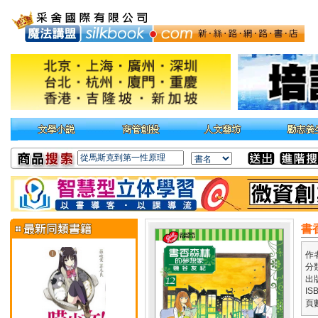
書
作
分
出
IS
頁