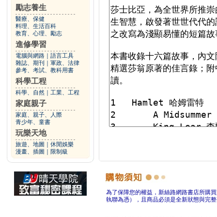
勵志養生
醫療、保健
料理、生活百科
教育、心理、勵志
進修學習
電腦與網路
｜
語言工具
雜誌、期刊
｜
軍政、法律
參考、考試、教科用書
科學工程
科學、自然
｜
工業、工程
家庭親子
家庭、親子、人際
青少年、童書
玩樂天地
旅遊、地圖
｜
休閒娛樂
漫畫、插圖
｜
限制級
為了保障您的權益，新絲路網路書店所購買
執聯為憑），且商品必須是全新狀態與完整