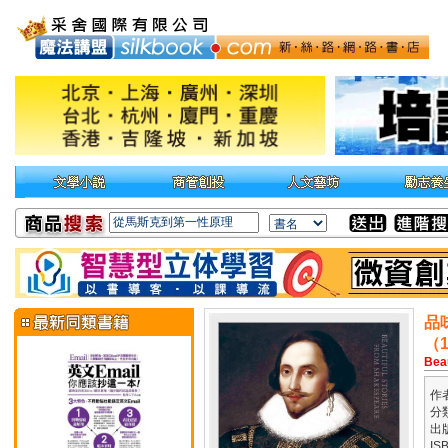
品
（
Bea
作
分
出
IS