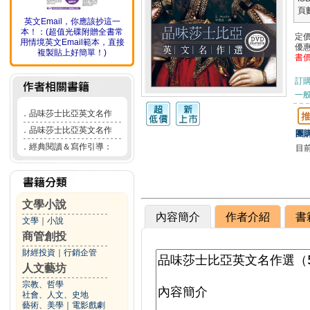
頁
英文Email，你應該抄這一
本！：(超值光碟附贈全書常
定
用情境英文Email範本，直接
優
複製貼上好簡單！)
書
訂
一般
．
品味莎士比亞英文名作
．
品味莎士比亞英文名作
團購
．
經典閱讀＆寫作引導：
目
文學小說
內容簡介
作者介紹
書
文學
｜
小說
商管創投
財經投資
｜
行銷企管
人文藝坊
宗教、哲學
社會、人文、史地
藝術、美學
｜
電影戲劇