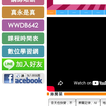
—
—
—
—
—
音天也快樂，不
摩爾定律、AI
地