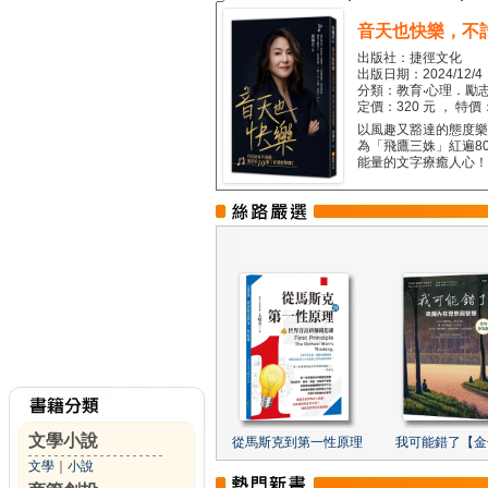
音天也快樂，不
出版社：捷徑文化
出版日期：2024/12/4
分類：教育‧心理．勵志
定價：320 元 ， 特價
以風趣又豁達的態度樂觀
為「飛鷹三姝」紅遍8
能量的文字療癒人心！...
文學小說
從馬斯克到第一性原理
我可能錯了【金
文學
｜
小說