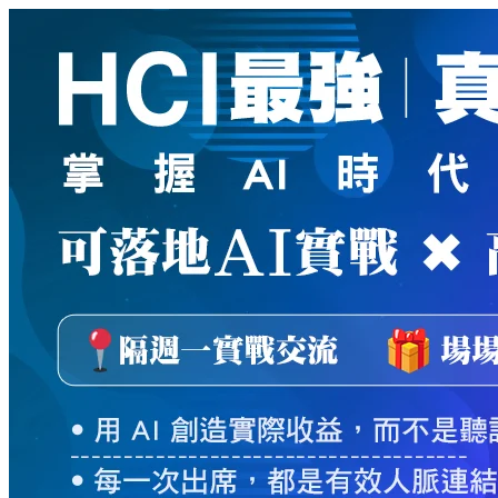
新
絲
路
網
路
書
店
-
知
識