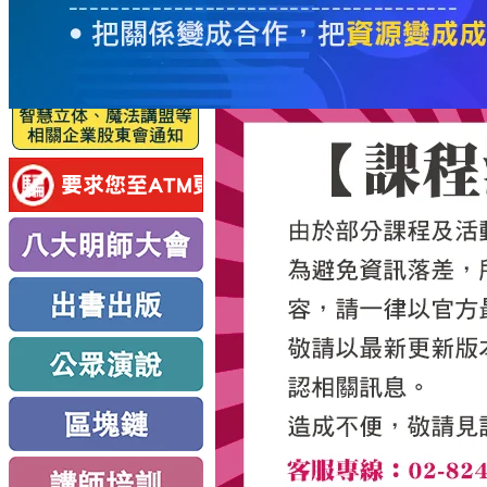
服
務
新
思
路