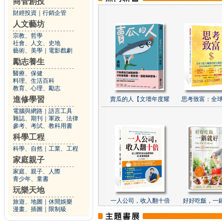
商管創投
財經投資
｜
行銷企管
人文藝坊
宗教、哲學
社會、人文、史地
藝術、美學
｜
電影戲劇
勵志養生
醫療、保健
料理、生活百科
教育、心理、勵志
進修學習
賣瓜的人【文壇年度耀
思考致富：全球
電腦與網路
｜
語言工具
雜誌、期刊
｜
軍政、法律
參考、考試、教科用書
科學工程
科學、自然
｜
工業、工程
家庭親子
家庭、親子、人際
青少年、童書
玩樂天地
一人公司，收入翻十倍
好好吃飯，一
旅遊、地圖
｜
休閒娛樂
漫畫、插圖
｜
限制級