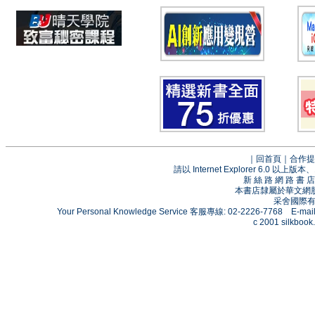
｜
回首頁
｜
合作提
請以 Internet Explorer 6.0
新 絲 路 網 路 
本書店隸屬於華文網
采舍國際有限
Your Personal Knowledge Service 客服專線: 02-2226-7768 E-mai
c 2001 silkbook.