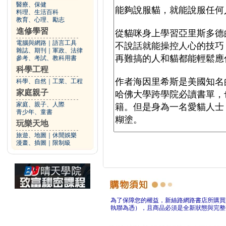
醫療、保健
料理、生活百科
教育、心理、勵志
進修學習
電腦與網路
｜
語言工具
雜誌、期刊
｜
軍政、法律
參考、考試、教科用書
科學工程
科學、自然
｜
工業、工程
家庭親子
家庭、親子、人際
青少年、童書
玩樂天地
旅遊、地圖
｜
休閒娛樂
漫畫、插圖
｜
限制級
為了保障您的權益，新絲路網路書店所購買
執聯為憑），且商品必須是全新狀態與完整