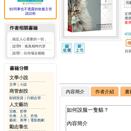
頁
!好同事也不透露的收服主管
說話術
定
優
書
絕
．
搞定人心需要的一切，
．
說理Ⅱ：後真相時代穿
目
．
說理I：任何場合都能
文學小說
文學
｜
小說
商管創投
內容簡介
作者介紹
書
財經投資
｜
行銷企管
人文藝坊
宗教、哲學
社會、人文、史地
藝術、美學
｜
電影戲劇
勵志養生