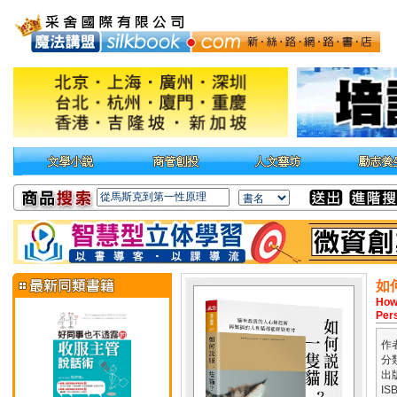
如
How 
Per
作
分
出
IS