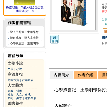
定
微處理機／單晶片組合語言教
優
學範本(附CD)
書
訂
一般
．
聖人的丹爐：中華思想
團購
．
轉道成知：華人本土社
目
．
心學風雲記：王陽明帶
文學小說
文學
｜
小說
商管創投
內容簡介
作者介紹
書
財經投資
｜
行銷企管
人文藝坊
宗教、哲學
社會、人文、史地
藝術、美學
｜
電影戲劇
勵志養生