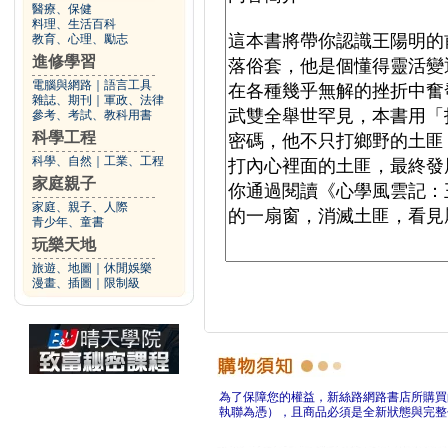
醫療、保健
料理、生活百科
教育、心理、勵志
進修學習
電腦與網路
｜
語言工具
雜誌、期刊
｜
軍政、法律
參考、考試、教科用書
科學工程
科學、自然
｜
工業、工程
家庭親子
家庭、親子、人際
青少年、童書
玩樂天地
旅遊、地圖
｜
休閒娛樂
漫畫、插圖
｜
限制級
為了保障您的權益，新絲路網路書店所購買
執聯為憑），且商品必須是全新狀態與完整