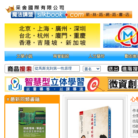
心
作
分
出
IS
頁