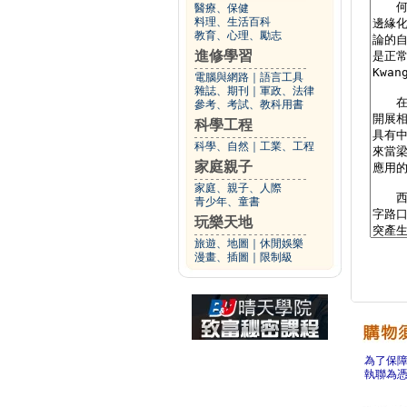
醫療、保健
料理、生活百科
教育、心理、勵志
進修學習
電腦與網路
｜
語言工具
雜誌、期刊
｜
軍政、法律
參考、考試、教科用書
科學工程
科學、自然
｜
工業、工程
家庭親子
家庭、親子、人際
青少年、童書
玩樂天地
旅遊、地圖
｜
休閒娛樂
漫畫、插圖
｜
限制級
為了保
執聯為憑