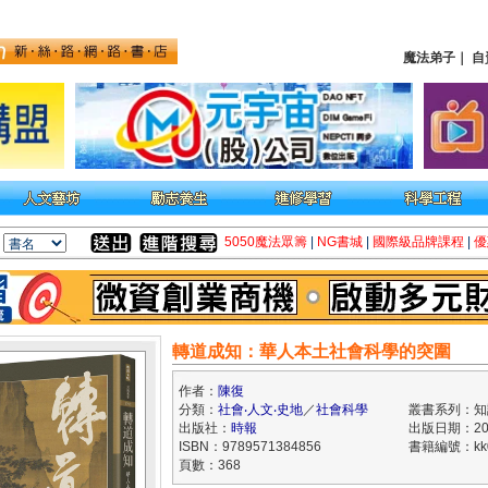
魔法弟子
｜
自
5050魔法眾籌
|
NG書城
|
國際級品牌課程
|
優
轉道成知：華人本土社會科學的突圍
作者：
陳復
分類：
社會‧人文‧史地
／
社會科學
叢書系列：知
出版社：
時報
出版日期：202
ISBN：9789571384856
書籍編號：kk0
頁數：368