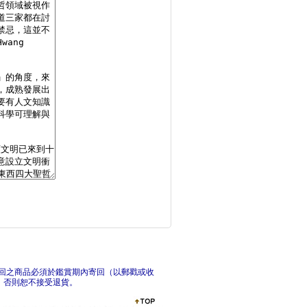
花香園的女兒們：被海
川普
資訊之國 ： 美國資
為什
回之商品必須於鑑賞期內寄回（以郵戳或收
，否則恕不接受退貨。