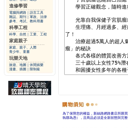
進修學習
電腦與網路
｜
語言工具
雜誌、期刊
｜
軍政、法律
參考、考試、教科用書
科學工程
科學、自然
｜
工業、工程
家庭親子
家庭、親子、人際
青少年、童書
玩樂天地
旅遊、地圖
｜
休閒娛樂
漫畫、插圖
｜
限制級
為了保障您的權益，新絲路網路書店所購買
執聯為憑），且商品必須是全新狀態與完整