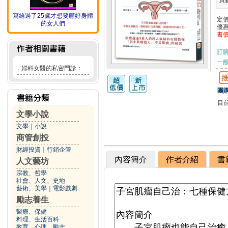
頁
寫給過了25歲才想要顧好身體
定
的女人們
優
書
訂
一般
．
婦科女醫的私密門診：
團購
目
文學小說
文學
｜
小說
商管創投
財經投資
｜
行銷企管
內容簡介
作者介紹
書
人文藝坊
宗教、哲學
社會、人文、史地
藝術、美學
｜
電影戲劇
勵志養生
醫療、保健
料理、生活百科
教育、心理、勵志