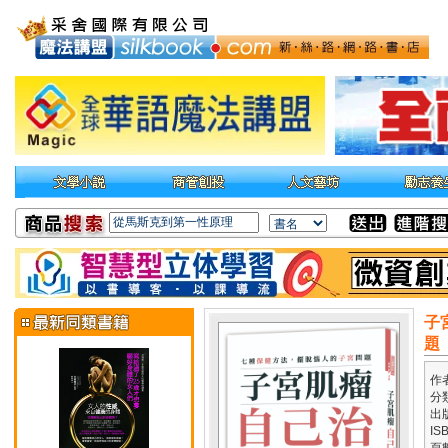
子
題
作
分
出
IS