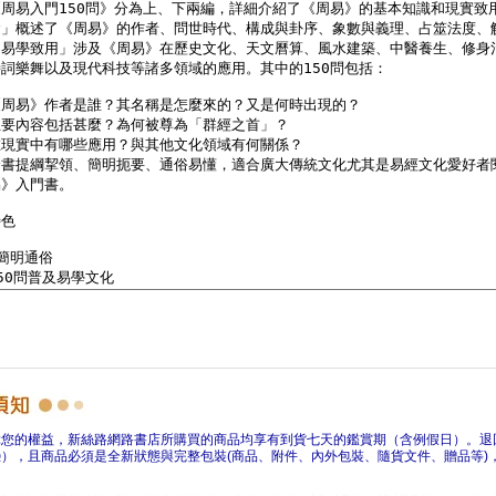
障您的權益，新絲路網路書店所購買的商品均享有到貨七天的鑑賞期（含例假日）。退
），且商品必須是全新狀態與完整包裝(商品、附件、內外包裝、隨貨文件、贈品等)