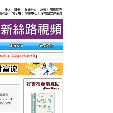
登入
｜
註冊
｜
會員中心
｜
結帳
｜
培訓課程
資出版
｜
電子書
｜
客服中心
｜
智慧型立体會員
惠通知
|
霹靂英雄音樂精選
|
學基礎
/12/13
560631