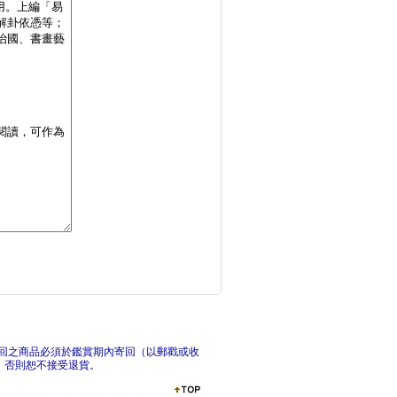
辛齋易學(上)
論語主題疏解
回之商品必須於鑑賞期內寄回（以郵戳或收
，否則恕不接受退貨。