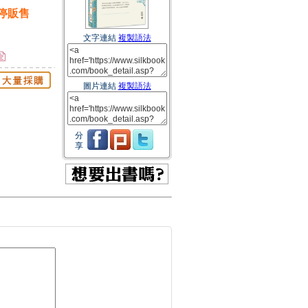
停販售
文字連結
複製語法
圖片連結
複製語法
分
享