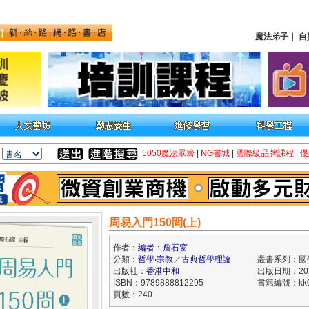
魔法弟子
｜
自
5050魔法眾籌
|
NG書城
|
國際級品牌課程
|
優
周易入門150問(上)
作者：
編者：詹石窗
分類：
哲學‧宗教
／
古典哲學理論
叢書系列：國
出版社：
香港中和
出版日期：2022
ISBN：9789888812295
書籍編號：kk0
頁數：240