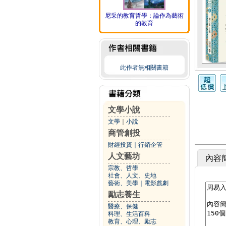
尼采的教育哲學：論作為藝術
的教育
此作者無相關書籍
文學小說
文學
｜
小說
商管創投
財經投資
｜
行銷企管
人文藝坊
內容
宗教、哲學
社會、人文、史地
藝術、美學
｜
電影戲劇
勵志養生
醫療、保健
料理、生活百科
教育、心理、勵志