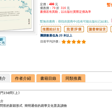
400
定價：
元
暫
優惠價：
79
折
316
元
書價若有異動，以出版社實際定價為準
暫無供應商：尋找供貨商中(也有可能出版社已結束)。
團購數最低為 20 本以上
目前平均評價：
簡介
作者介紹
書籍目錄
同類推薦