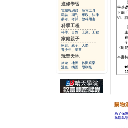
進修學習
電腦與網路
｜
語言工具
雜誌、期刊
｜
軍政、法律
參考、考試、教科用書
科學工程
科學、自然
｜
工業、工程
家庭親子
家庭、親子、人際
青少年、童書
玩樂天地
旅遊、地圖
｜
休閒娛樂
漫畫、插圖
｜
限制級
為了保
執聯為憑