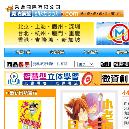
小
作
分
出
IS
頁