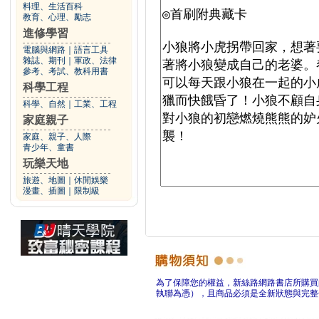
料理、生活百科
教育、心理、勵志
進修學習
電腦與網路
｜
語言工具
雜誌、期刊
｜
軍政、法律
參考、考試、教科用書
科學工程
科學、自然
｜
工業、工程
家庭親子
家庭、親子、人際
青少年、童書
玩樂天地
旅遊、地圖
｜
休閒娛樂
漫畫、插圖
｜
限制級
為了保障您的權益，新絲路網路書店所購買
執聯為憑），且商品必須是全新狀態與完整