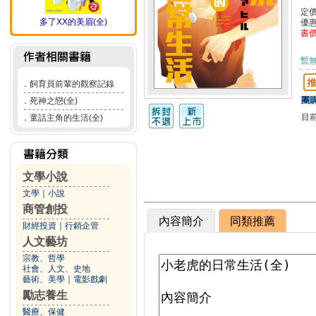
定
多了XX的美眉(全)
優
書
暫
．
飼育員前輩的觀察記錄
團購
．
死神之戀(全)
目
．
童話主角的生活(全)
文學小說
文學
｜
小說
商管創投
內容簡介
同類推薦
財經投資
｜
行銷企管
人文藝坊
宗教、哲學
社會、人文、史地
藝術、美學
｜
電影戲劇
勵志養生
醫療、保健