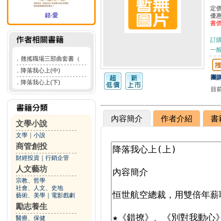
定
錯‧愛
優
書
訂
一般
．
翹搖職場三部曲套書（
．
降落我心上(中)
團購
．
降落我心上(下)
目
內容簡介
作者介紹
書
文學小說
文學
｜
小說
商管創投
財經投資
｜
行銷企管
人文藝坊
宗教、哲學
社會、人文、史地
藝術、美學
｜
電影戲劇
勵志養生
醫療、保健