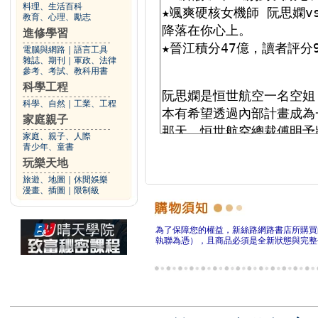
料理、生活百科
教育、心理、勵志
進修學習
電腦與網路
｜
語言工具
雜誌、期刊
｜
軍政、法律
參考、考試、教科用書
科學工程
科學、自然
｜
工業、工程
家庭親子
家庭、親子、人際
青少年、童書
玩樂天地
旅遊、地圖
｜
休閒娛樂
漫畫、插圖
｜
限制級
為了保障您的權益，新絲路網路書店所購買
執聯為憑），且商品必須是全新狀態與完整