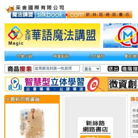
降
作
分
出
IS
頁