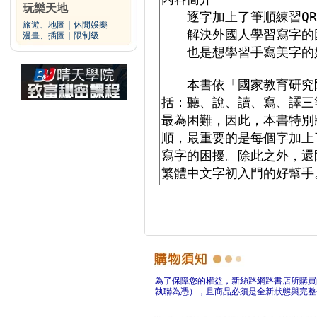
玩樂天地
旅遊、地圖
｜
休閒娛樂
漫畫、插圖
｜
限制級
為了保障您的權益，新絲路網路書店所購買
執聯為憑），且商品必須是全新狀態與完整