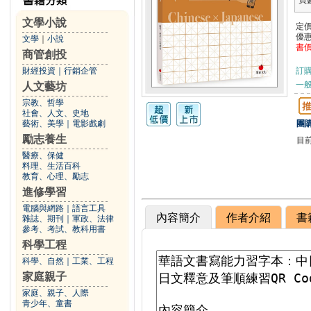
頁
文學小說
定
優
文學
｜
小說
書
商管創投
財經投資
｜
行銷企管
訂
一般
人文藝坊
宗教、哲學
社會、人文、史地
藝術、美學
｜
電影戲劇
團購
勵志養生
目
醫療、保健
料理、生活百科
教育、心理、勵志
進修學習
電腦與網路
｜
語言工具
內容簡介
作者介紹
書
雜誌、期刊
｜
軍政、法律
參考、考試、教科用書
科學工程
科學、自然
｜
工業、工程
家庭親子
家庭、親子、人際
青少年、童書