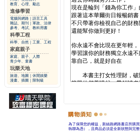
教育、心理、勵志
進修學習
電腦與網路
｜
語言工具
雜誌、期刊
｜
軍政、法律
參考、考試、教科用書
科學工程
科學、自然
｜
工業、工程
家庭親子
家庭、親子、人際
青少年、童書
玩樂天地
旅遊、地圖
｜
休閒娛樂
漫畫、插圖
｜
限制級
為了保障您的權益，新絲路網路書店所購買
執聯為憑），且商品必須是全新狀態與完整