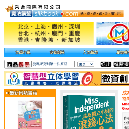
成
簡
Miss
Gro
作
分
出