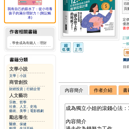
IS
頁
我有自己的薪水了：從小培養
孩子的滿分理財力！(附記帳
本)
定
優
書
訂
．
學會成為有錢人：理財
一般
團購
目
文學小說
文學
｜
小說
商管創投
財經投資
｜
行銷企管
內容簡介
作者介紹
書
人文藝坊
宗教、哲學
社會、人文、史地
藝術、美學
｜
電影戲劇
勵志養生
醫療、保健
料理、生活百科