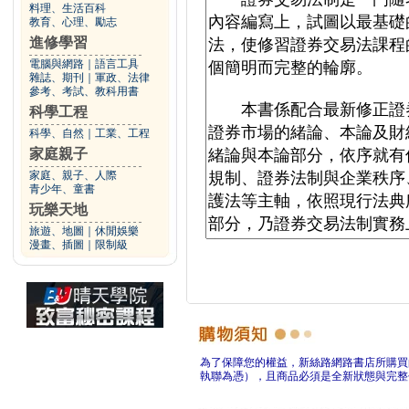
料理、生活百科
教育、心理、勵志
進修學習
電腦與網路
｜
語言工具
雜誌、期刊
｜
軍政、法律
參考、考試、教科用書
科學工程
科學、自然
｜
工業、工程
家庭親子
家庭、親子、人際
青少年、童書
玩樂天地
旅遊、地圖
｜
休閒娛樂
漫畫、插圖
｜
限制級
為了保障您的權益，新絲路網路書店所購買
執聯為憑），且商品必須是全新狀態與完整