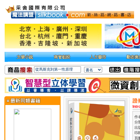
證
Intr
作
分
出
IS
頁