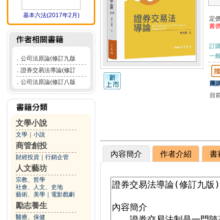
基本六法(2017年2月)
定
書
訂
一般
．
公司法原論(修訂九版
．
證券交易法導論(修訂
．
公司法原論(修訂八版
團購
目
文學小說
文學
｜
小說
商管創投
內容簡介
作者介紹
書
財經投資
｜
行銷企管
人文藝坊
宗教、哲學
社會、人文、史地
藝術、美學
｜
電影戲劇
勵志養生
醫療、保健