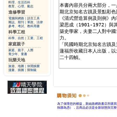
料理、生活百科
教育、心理、勵志
進修學習
電腦與網路
｜
語言工具
雜誌、期刊
｜
軍政、法律
參考、考試、教科用書
科學工程
科學、自然
｜
工業、工程
家庭親子
家庭、親子、人際
青少年、童書
玩樂天地
旅遊、地圖
｜
休閒娛樂
漫畫、插圖
｜
限制級
為了保障您的權益，新絲路網路書店所購買
執聯為憑），且商品必須是全新狀態與完整