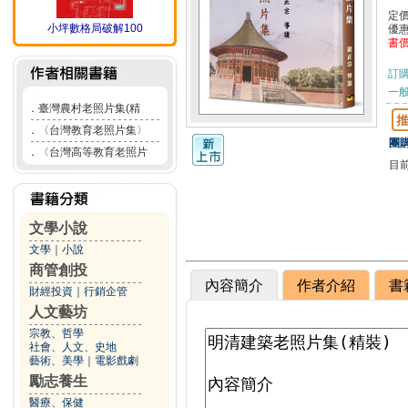
定
小坪數格局破解100
優
書
訂
一般
．
臺灣農村老照片集(精
．
〈台灣教育老照片集〉
團購
．
〈台灣高等教育老照片
目
文學小說
文學
｜
小說
商管創投
內容簡介
作者介紹
書
財經投資
｜
行銷企管
人文藝坊
宗教、哲學
社會、人文、史地
藝術、美學
｜
電影戲劇
勵志養生
醫療、保健