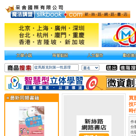
買
技
時
作
分
出