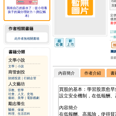
IS
頁
我有自己的薪水了：從小培養
孩子的滿分理財力！(附記帳
定
本)
優
書
訂
一般
此作者無相關書籍
團購
目
文學小說
文學
｜
小說
商管創投
內容簡介
作者介紹
書
財經投資
｜
行銷企管
人文藝坊
宗教、哲學
社會、人文、史地
藝術、美學
｜
電影戲劇
勵志養生
醫療、保健
料理、生活百科