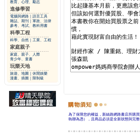
教育、心理、勵志
進修學習
電腦與網路
｜
語言工具
雜誌、期刊
｜
軍政、法律
參考、考試、教科用書
科學工程
科學、自然
｜
工業、工程
家庭親子
家庭、親子、人際
青少年、童書
玩樂天地
旅遊、地圖
｜
休閒娛樂
漫畫、插圖
｜
限制級
為了保障您的權益，新絲路網路書店所購買
執聯為憑），且商品必須是全新狀態與完整