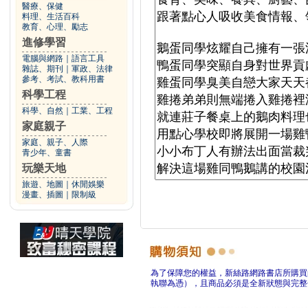
醫療、保健
料理、生活百科
教育、心理、勵志
進修學習
電腦與網路
｜
語言工具
雜誌、期刊
｜
軍政、法律
參考、考試、教科用書
科學工程
科學、自然
｜
工業、工程
家庭親子
家庭、親子、人際
青少年、童書
玩樂天地
旅遊、地圖
｜
休閒娛樂
漫畫、插圖
｜
限制級
為了保障您的權益，新絲路網路書店所購買
執聯為憑），且商品必須是全新狀態與完整