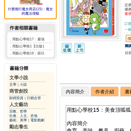
定
什麼都行魔女商店(15)：魔女
優
的魔法僕貓
書
訂
一般
．
用點心學校17：最強
團購
．
用點心學校1【出版1
目
．
用點心學校16：節日
文學小說
文學
｜
小說
商管創投
內容簡介
作者介紹
書
財經投資
｜
行銷企管
人文藝坊
宗教、哲學
社會、人文、史地
藝術、美學
｜
電影戲劇
勵志養生