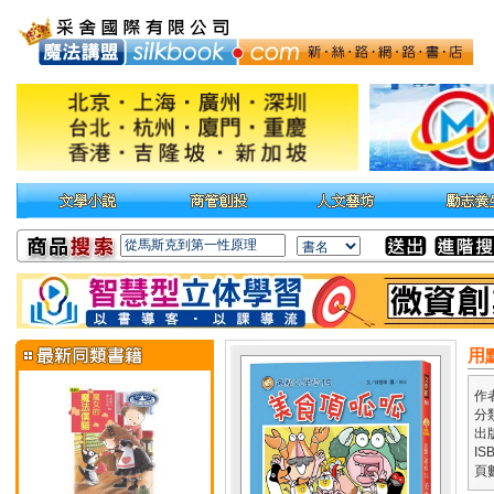
用
作
分
出
IS
頁