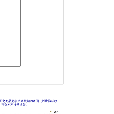
會考必學文言文實詞1
會
國中英語閱讀素養核心
國
回之商品必須於鑑賞期內寄回（以郵戳或收
，否則恕不接受退貨。