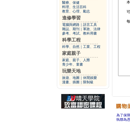
醫療、保健
料理、生活百科
教育、心理、勵志
進修學習
電腦與網路
｜
語言工具
雜誌、期刊
｜
軍政、法律
參考、考試、教科用書
科學工程
科學、自然
｜
工業、工程
家庭親子
家庭、親子、人際
青少年、童書
玩樂天地
旅遊、地圖
｜
休閒娛樂
漫畫、插圖
｜
限制級
為了保
執聯為憑