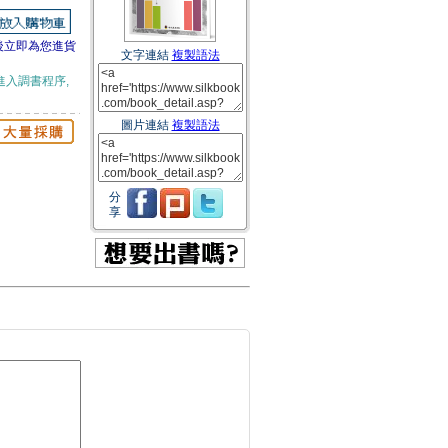
後立即為您進貨
文字連結
複製語法
進入調書程序,
圖片連結
複製語法
分
享