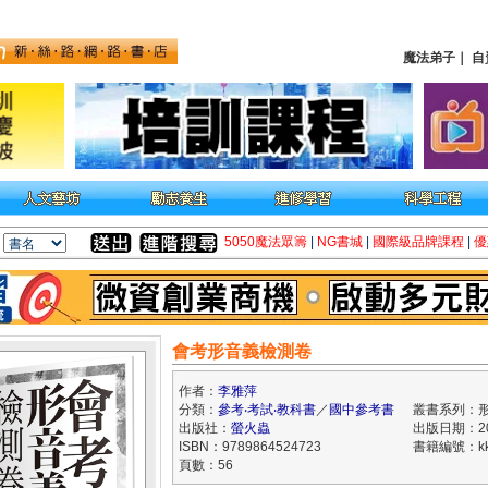
魔法弟子
｜
自
5050魔法眾籌
|
NG書城
|
國際級品牌課程
|
優
會考形音義檢測卷
作者：
李雅萍
分類：
參考‧考試‧教科書
／
國中參考書
叢書系列：
出版社：
螢火蟲
出版日期：202
ISBN：9789864524723
書籍編號：kk
頁數：56