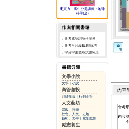
宅實力！國中分冊講義：地球
科學(全)
．
會考成語詞語檢測卷
．
會考形音義檢測卷(增
．
字音字形競賽試題完全
文學小說
文學
｜
小說
商管創投
內容
財經投資
｜
行銷企管
人文藝坊
宗教、哲學
社會、人文、史地
藝術、美學
｜
電影戲劇
勵志養生