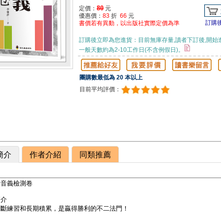
80
定價：
元
優惠價：
83
折
66
元
訂購
書價若有異動，以出版社實際定價為準
訂購後立即為您進貨：目前無庫存量,讀者下訂後,開始
一般天數約為2-10工作日(不含例假日)。
團購數最低為 20 本以上
目前平均評價：
簡介
作者介紹
同類推薦