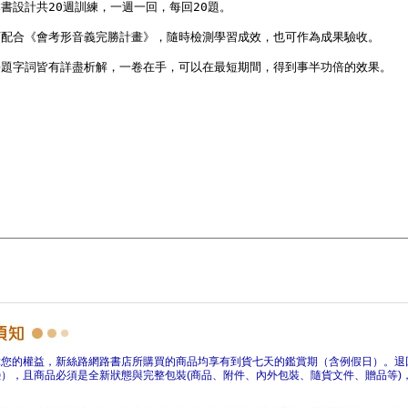
障您的權益，新絲路網路書店所購買的商品均享有到貨七天的鑑賞期（含例假日）。退
），且商品必須是全新狀態與完整包裝(商品、附件、內外包裝、隨貨文件、贈品等)