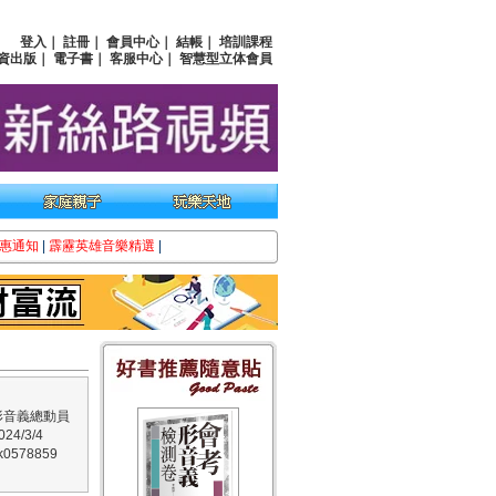
登入
｜
註冊
｜
會員中心
｜
結帳
｜
培訓課程
資出版
｜
電子書
｜
客服中心
｜
智慧型立体會員
惠通知
|
霹靂英雄音樂精選
|
形音義總動員
4/3/4
0578859