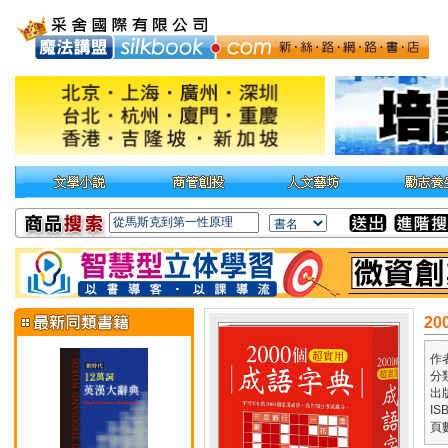
2
作
分
出
IS
頁