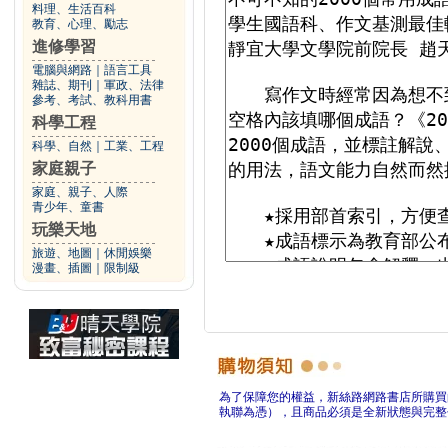
料理、生活百科
教育、心理、勵志
進修學習
電腦與網路
｜
語言工具
雜誌、期刊
｜
軍政、法律
參考、考試、教科用書
科學工程
科學、自然
｜
工業、工程
家庭親子
家庭、親子、人際
青少年、童書
玩樂天地
旅遊、地圖
｜
休閒娛樂
漫畫、插圖
｜
限制級
為了保障您的權益，新絲路網路書店所購買
執聯為憑），且商品必須是全新狀態與完整