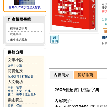
定
新時代12萬詞英漢大辭典
優
書
訂
一般
．
標準國語字典
．
成語字典
團購
．
學生成語辭典
目
文學小說
文學
｜
小說
商管創投
內容簡介
同類推薦
財經投資
｜
行銷企管
人文藝坊
宗教、哲學
社會、人文、史地
藝術、美學
｜
電影戲劇
勵志養生
醫療、保健