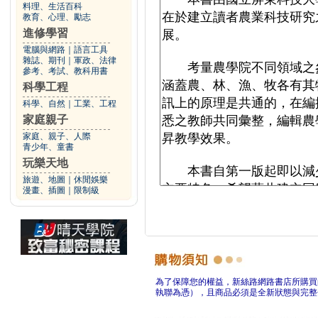
料理、生活百科
教育、心理、勵志
進修學習
電腦與網路
｜
語言工具
雜誌、期刊
｜
軍政、法律
參考、考試、教科用書
科學工程
科學、自然
｜
工業、工程
家庭親子
家庭、親子、人際
青少年、童書
玩樂天地
旅遊、地圖
｜
休閒娛樂
漫畫、插圖
｜
限制級
為了保障您的權益，新絲路網路書店所購買
執聯為憑），且商品必須是全新狀態與完整