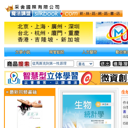
生
作
分
書
出
IS