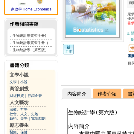
頁
家政學 Home Economics
定
優
書
訂
．
生物統計學實習手冊(
一般
．
生物統計學實習手冊（
．
生物統計學（第五版）
團購
目
文學小說
文學
｜
小說
商管創投
內容簡介
作者介紹
書
財經投資
｜
行銷企管
人文藝坊
宗教、哲學
社會、人文、史地
藝術、美學
｜
電影戲劇
勵志養生
醫療、保健