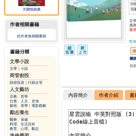
IS
頁
大開悟經典
定
優
書
此作者無相關書籍
暫
團購
文學小說
目
文學
｜
小說
商管創投
財經投資
｜
行銷企管
人文藝坊
內容簡介
作者介紹
書
宗教、哲學
社會、人文、史地
藝術、美學
｜
電影戲劇
勵志養生
醫療、保健
料理、生活百科
教育、心理、勵志
進修學習