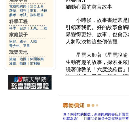
電腦與網路
｜
語言工具
雜誌、期刊
｜
軍政、法律
參考、考試、教科用書
科學工程
科學、自然
｜
工業、工程
家庭親子
家庭、親子、人際
青少年、童書
玩樂天地
旅遊、地圖
｜
休閒娛樂
漫畫、插圖
｜
限制級
為了保障您的權益，新絲路網路書店所購買
執聯為憑），且商品必須是全新狀態與完整