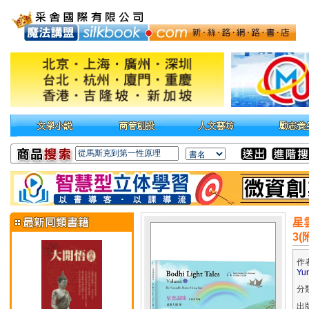
星雲
3(
作
Yu
分
出