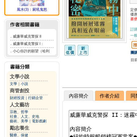
風水(3)：屍吼鬼怒
定
優
書
訂
一般
．
威廉華威克警探 II
．
威廉華威克警探 I：
．
小心你許的願望（哈利
團購
目
文學小說
文學
｜
小說
商管創投
內容簡介
作者介紹
同
財經投資
｜
行銷企管
人文藝坊
宗教、哲學
社會、人文、史地
藝術、美學
｜
電影戲劇
勵志養生
醫療、保健