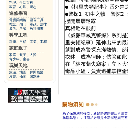
料理、生活百科
教育、心理、勵志
進修學習
電腦與網路
｜
語言工具
雜誌、期刊
｜
軍政、法律
參考、考試、教科用書
科學工程
科學、自然
｜
工業、工程
家庭親子
家庭、親子、人際
青少年、童書
玩樂天地
旅遊、地圖
｜
休閒娛樂
漫畫、插圖
｜
限制級
為了保障您的權益，新絲路網路書店所購買
執聯為憑），且商品必須是全新狀態與完整