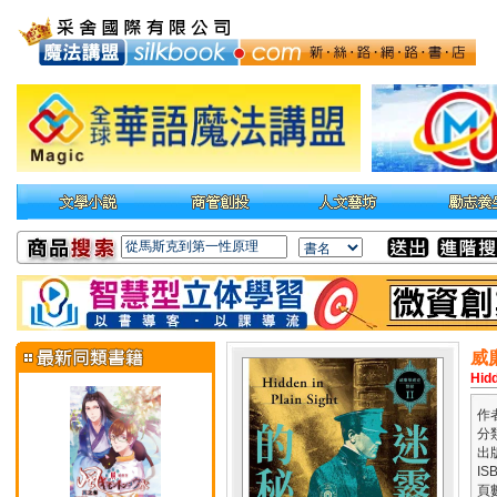
威
Hidd
作
分
出
IS
頁