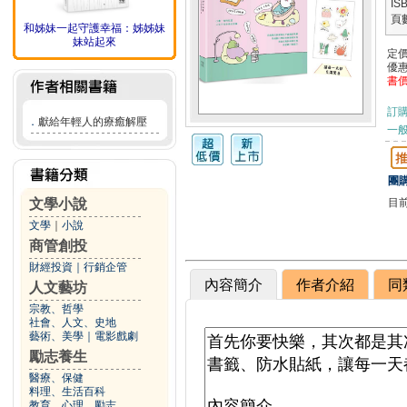
IS
頁
和姊妹一起守護幸福：姊姊妹
妹站起來
定
優
書
訂
．
獻給年輕人的療癒解壓
一般
團購
目
文學小說
文學
｜
小說
商管創投
財經投資
｜
行銷企管
內容簡介
作者介紹
同
人文藝坊
宗教、哲學
社會、人文、史地
藝術、美學
｜
電影戲劇
勵志養生
醫療、保健
料理、生活百科
教育、心理、勵志