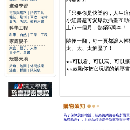
進修學習
電腦與網路
｜
語言工具
雜誌、期刊
｜
軍政、法律
參考、考試、教科用書
科學工程
科學、自然
｜
工業、工程
家庭親子
家庭、親子、人際
青少年、童書
玩樂天地
旅遊、地圖
｜
休閒娛樂
漫畫、插圖
｜
限制級
為了保障您的權益，新絲路網路書店所購買
執聯為憑），且商品必須是全新狀態與完整