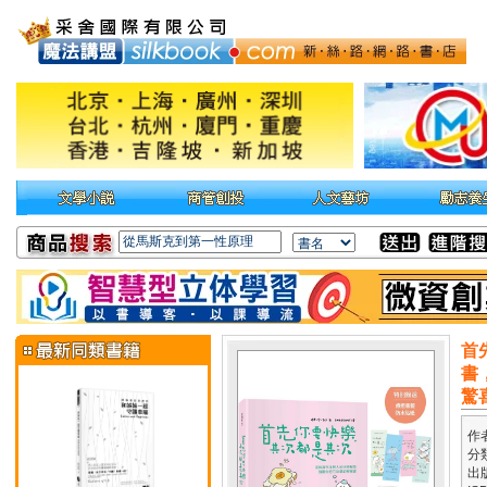
首
書
驚
作
分
出