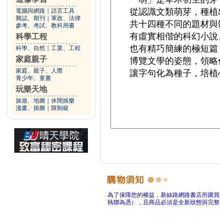
電腦與網路
｜
語言工具
雜誌、期刊
｜
軍政、法律
參考、考試、教科用書
科學工程
科學、自然
｜
工業、工程
家庭親子
家庭、親子、人際
青少年、童書
玩樂天地
旅遊、地圖
｜
休閒娛樂
漫畫、插圖
｜
限制級
為了保障您的權益，新絲路網路書店所購買
執聯為憑），且商品必須是全新狀態與完整