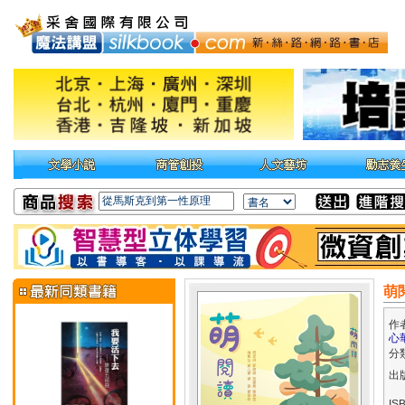
萌
作
心華
分
出
IS