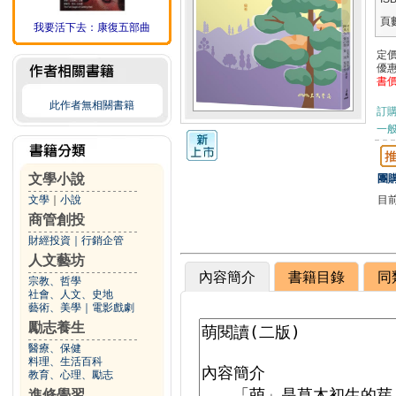
頁
我要活下去：康復五部曲
定
優
書
此作者無相關書籍
訂
一般
文學小說
團購
目
文學
｜
小說
商管創投
財經投資
｜
行銷企管
人文藝坊
內容簡介
書籍目錄
同
宗教、哲學
社會、人文、史地
藝術、美學
｜
電影戲劇
勵志養生
醫療、保健
料理、生活百科
教育、心理、勵志
進修學習