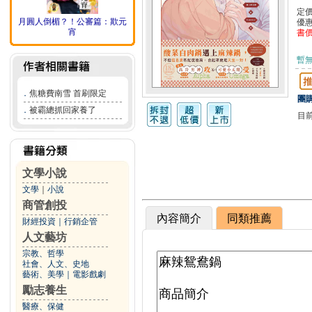
定
月圓人倒楣？！公審篇：欺元
優
宵
書
暫
．
焦糖費南雪 首刷限定
團購
．
被霸總抓回家養了
目
文學小說
文學
｜
小說
商管創投
內容簡介
同類推薦
財經投資
｜
行銷企管
人文藝坊
宗教、哲學
社會、人文、史地
藝術、美學
｜
電影戲劇
勵志養生
醫療、保健