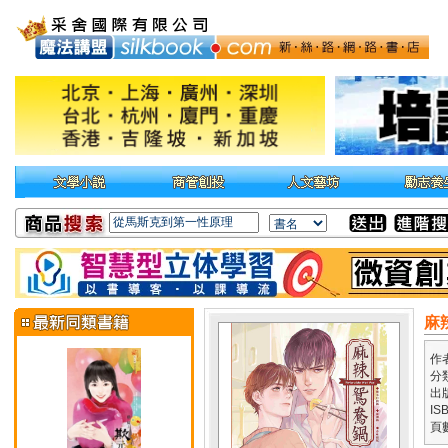
麻
作
分
出
IS
頁