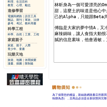
料理、生活百科
教育、心理、勵志
進修學習
電腦與網路
｜
語言工具
雜誌、期刊
｜
軍政、法律
參考、考試、教科用書
科學工程
科學、自然
｜
工業、工程
家庭親子
家庭、親子、人際
青少年、童書
玩樂天地
旅遊、地圖
｜
休閒娛樂
漫畫、插圖
｜
限制級
為了保障您的權益，新絲路網路書店所購買
執聯為憑），且商品必須是全新狀態與完整