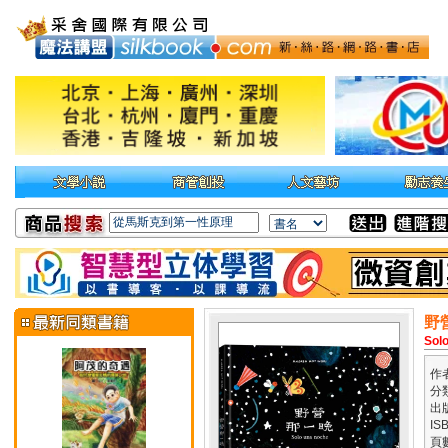
野
Sol
作
分
出
IS
頁