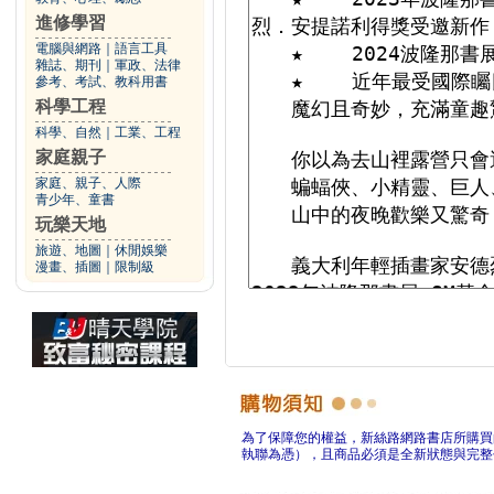
進修學習
電腦與網路
｜
語言工具
雜誌、期刊
｜
軍政、法律
參考、考試、教科用書
科學工程
科學、自然
｜
工業、工程
家庭親子
家庭、親子、人際
青少年、童書
玩樂天地
旅遊、地圖
｜
休閒娛樂
漫畫、插圖
｜
限制級
為了保障您的權益，新絲路網路書店所購買
執聯為憑），且商品必須是全新狀態與完整