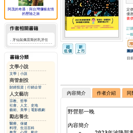
阿茂的奇遇：與台灣獼猴友情
定
的歷險之旅
優
書
訂
一般
．
牙仙鼠佩雷斯的乳牙任
團購
目
文學小說
文學
｜
小說
商管創投
財經投資
｜
行銷企管
內容簡介
作者介紹
同
人文藝坊
宗教、哲學
社會、人文、史地
藝術、美學
｜
電影戲劇
勵志養生
醫療、保健
料理、生活百科
教育、心理、勵志