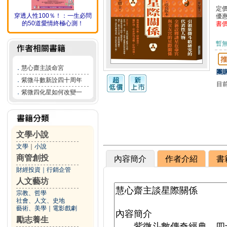
定
穿透人性100％！：一生必問
優
的50道愛情終極心測！
書
暫
．
慧心齋主談命宮
團購
．
紫微斗數新詮四十周年
目
．
紫微四化星如何改變一
文學小說
文學
｜
小說
商管創投
內容簡介
作者介紹
書
財經投資
｜
行銷企管
人文藝坊
宗教、哲學
社會、人文、史地
藝術、美學
｜
電影戲劇
勵志養生