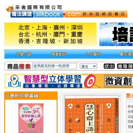
慧
作
分
出
IS
頁