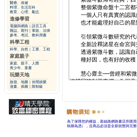
醫療、保健
料理、生活百科
教育、心理、勵志
進修學習
電腦與網路
｜
語言工具
雜誌、期刊
｜
軍政、法律
參考、考試、教科用書
科學工程
科學、自然
｜
工業、工程
家庭親子
家庭、親子、人際
青少年、童書
玩樂天地
旅遊、地圖
｜
休閒娛樂
漫畫、插圖
｜
限制級
為了保障您的權益，新絲路網路書店所購買
執聯為憑），且商品必須是全新狀態與完整