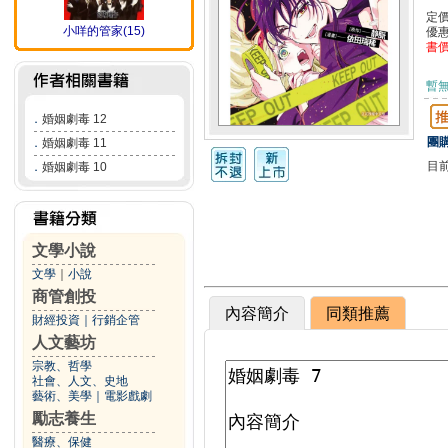
定
小咩的管家(15)
優
書
暫
．
婚姻劇毒 12
團購
．
婚姻劇毒 11
目
．
婚姻劇毒 10
文學小說
文學
｜
小說
商管創投
內容簡介
同類推薦
財經投資
｜
行銷企管
人文藝坊
宗教、哲學
社會、人文、史地
藝術、美學
｜
電影戲劇
勵志養生
醫療、保健