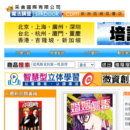
婚
作
分
出
IS
頁