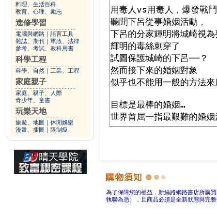
料理、生活百科
教育、心理、勵志
進修學習
電腦與網路
｜
語言工具
雜誌、期刊
｜
軍政、法律
參考、考試、教科用書
科學工程
科學、自然
｜
工業、工程
家庭親子
家庭、親子、人際
青少年、童書
玩樂天地
旅遊、地圖
｜
休閒娛樂
漫畫、插圖
｜
限制級
為了保障您的權益，新絲路網路書店所購買
執聯為憑），且商品必須是全新狀態與完整