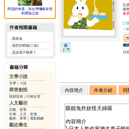
定
阿茂的奇遇：與台灣獼猴友情
優
的歷險之旅
書
訂
一般
．
眼鏡兔
團購
．
隔壁的貍貓(三版)
目
．
是誰還不睡覺？
文學小說
文學
｜
小說
商管創投
內容簡介
作者介紹
同
財經投資
｜
行銷企管
人文藝坊
宗教、哲學
社會、人文、史地
藝術、美學
｜
電影戲劇
勵志養生