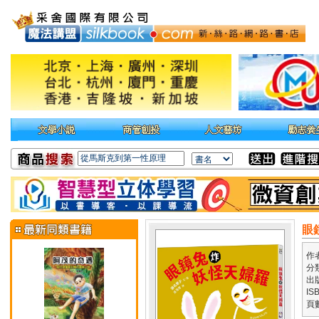
眼
作
分
出
IS
頁