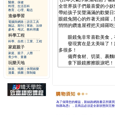
醫療、保健
料理、生活百科
教育、心理、勵志
進修學習
電腦與網路
｜
語言工具
雜誌、期刊
｜
軍政、法律
參考、考試、教科用書
科學工程
科學、自然
｜
工業、工程
家庭親子
家庭、親子、人際
青少年、童書
玩樂天地
旅遊、地圖
｜
休閒娛樂
漫畫、插圖
｜
限制級
為了保障您的權益，新絲路網路書店所購買
執聯為憑），且商品必須是全新狀態與完整